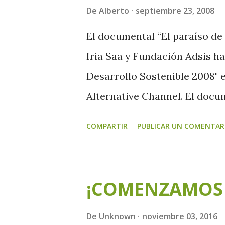
De
Alberto
septiembre 23, 2008
El documental “El paraíso de
Iria Saa y Fundación Adsis ha
Desarrollo Sostenible 2008" 
Alternative Channel. El docum
escuela de Catzuquí de Velasc
COMPARTIR
PUBLICAR UN COMENTAR
dotado en 8.000 euros que Fu
desarollo y a la elaboración
orientados a la sensibilizaci
¡COMENZAMOS 
Paul ALLARD (Presidente y di
Initiative), Aziyadé POLTIE
De
Unknown
noviembre 03, 2016