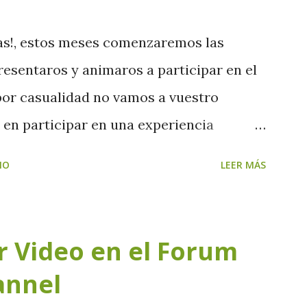
mas!, estos meses comenzaremos las
presentaros y animaros a participar en el
 por casualidad no vamos a vuestro
s en participar en una experiencia
artir, experimentar y participar en la
IO
LEER MÁS
o a
ionadsis.org y os atenderemos lo antes
aremos el calendario de actividades!
r Video en el Forum
annel