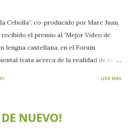
 la Cebolla”, co-producido por Marc Juan,
 recibido el premio al "Mejor Video de
en lengua castellana, en el Forum
ental trata acerca de la realidad de la
o (Quito, Ecuador). El premio está
IO
LEER MÁS
ndación Adsis destinará a proyectos de
 de nuevos materiales audiovisuales
ón. El jurado del concurso, formado por
DE NUEVO!
rector general de Alternative Media
R MUTAL (Programa de los Naciones