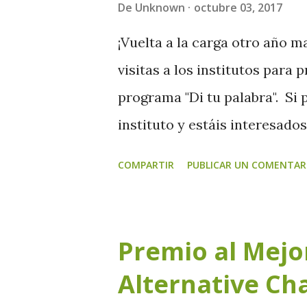
De
Unknown
octubre 03, 2017
¡Vuelta a la carga otro año 
visitas a los institutos para 
programa "Di tu palabra". Si
instituto y estáis interesado
solidaria que os permita comp
COMPARTIR
PUBLICAR UN COMENTAR
sociedad, enviarnos un corre
ditupalabra.asturias@fundac
posible. ¡En unos días public
Premio al Mejo
Alternative Ch